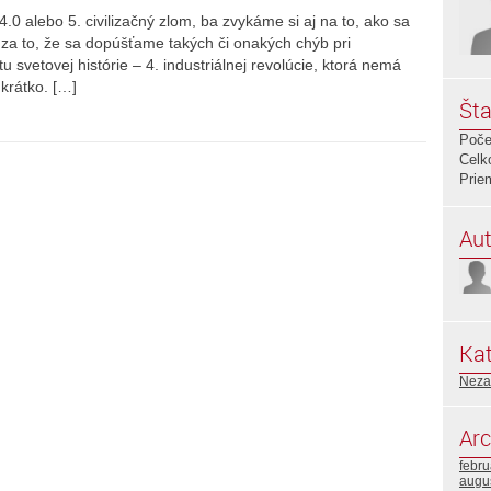
0 alebo 5. civilizačný zlom, ba zvykáme si aj na to, ako sa
ujú za to, že sa dopúšťame takých či onakých chýb pri
u svetovej histórie – 4. industriálnej revolúcie, ktorá nemá
 krátko. […]
Šta
Poče
Celk
Prie
Aut
Kat
Neza
Arc
febr
augu