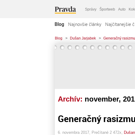
Správy
Športweb
Auto
Kok
Blog
Najnovšie články
Najčítanejšie č
Blog
>
Dušan Jarjabek
>
Generačný rasizm
Archív:
november, 201
Generačný rasizm
6. novembra 2017, Prečítané 2 472x,
Dušan