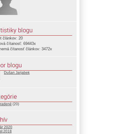
tistiky blogu
t článkov: 20
ová čítanosť: 69443x
merná čítanosť článkov: 3472x
or blogu
Dušan Jarjabek
egórie
radené
(20)
hív
uár 2020
st 2018