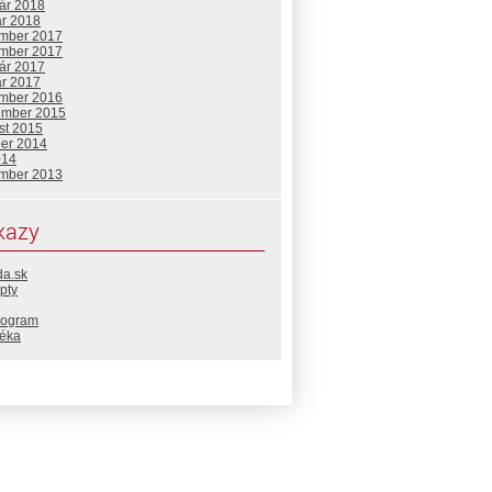
uár 2018
ár 2018
mber 2017
mber 2017
uár 2017
ár 2017
mber 2016
ember 2015
st 2015
ber 2014
014
mber 2013
kazy
da.sk
pty
rogram
téka