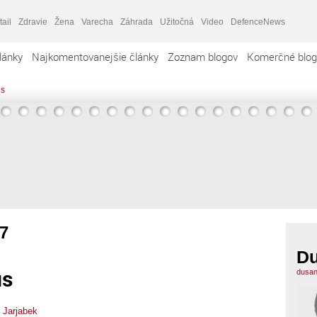
tail
Zdravie
Žena
Varecha
Záhrada
Užitočná
Video
DefenceNews
lánky
Najkomentovanejšie články
Zoznam blogov
Komerčné blog
us
7
Du
us
dusan
 Jarjabek