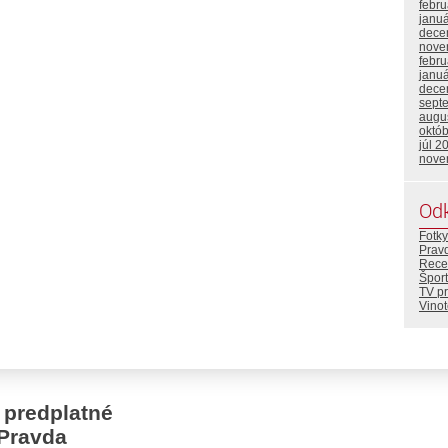
febr
janu
dece
nove
febr
janu
dece
sept
augu
októ
júl 2
nove
Od
Fotky
Prav
Rece
Šport
TV p
Vino
 predplatné
Pravda